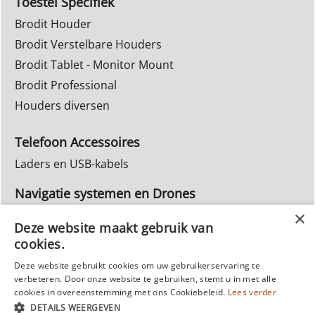
Toestel Specifiek
Brodit Houder
Brodit Verstelbare Houders
Brodit Tablet - Monitor Mount
Brodit Professional
Houders diversen
Telefoon Accessoires
Laders en USB-kabels
Navigatie systemen en Drones
Navigatie systemen
Deze website maakt gebruik van
cookies.
Inbouw Autoradio's
Deze website gebruikt cookies om uw gebruikerservaring te
Info Webwinkel
verbeteren. Door onze website te gebruiken, stemt u in met alle
Ruilen & Retourneren
cookies in overeenstemming met ons Cookiebeleid.
Lees verder
DETAILS WEERGEVEN
Privacy