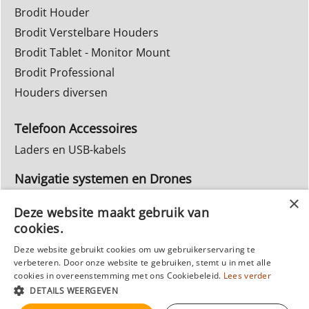
Brodit Houder
Brodit Verstelbare Houders
Brodit Tablet - Monitor Mount
Brodit Professional
Houders diversen
Telefoon Accessoires
Laders en USB-kabels
Navigatie systemen en Drones
Navigatie systemen
Deze website maakt gebruik van
cookies.
Inbouw Autoradio's
Deze website gebruikt cookies om uw gebruikerservaring te
Info Webwinkel
verbeteren. Door onze website te gebruiken, stemt u in met alle
Ruilen & Retourneren
cookies in overeenstemming met ons Cookiebeleid.
Lees verder
DETAILS WEERGEVEN
Privacy