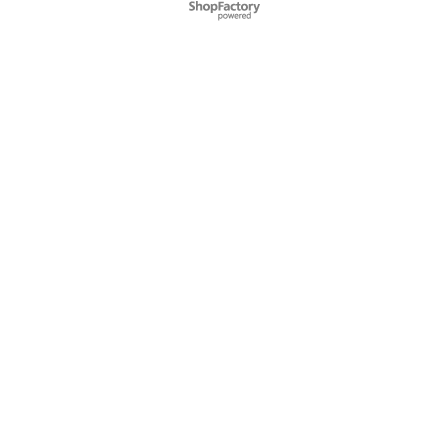
Webwinkel gemaakt met
ShopFactory webwinkel
software.