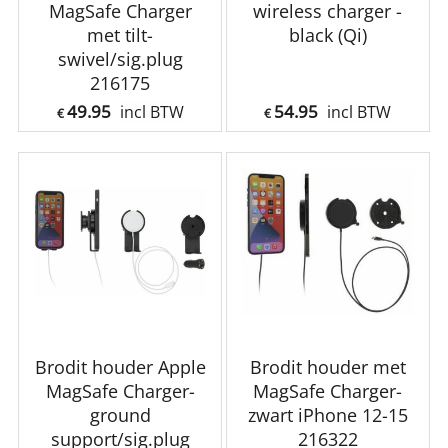
MagSafe Charger
wireless charger -
met tilt-
black (Qi)
swivel/sig.plug
216175
49.95
54.95
incl BTW
incl BTW
€
€
Brodit houder Apple
Brodit houder met
MagSafe Charger-
MagSafe Charger-
ground
zwart iPhone 12-15
support/sig.plug
216322