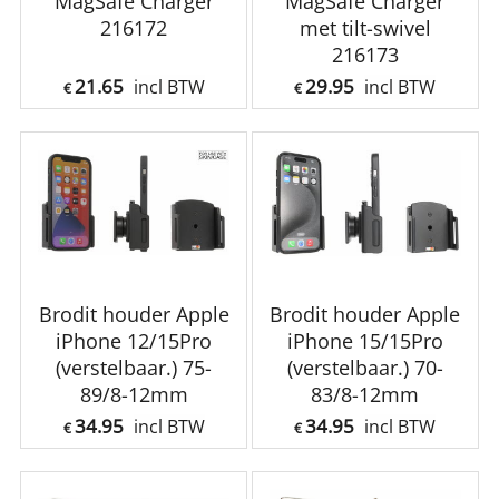
MagSafe Charger
MagSafe Charger
216172
met tilt-swivel
216173
21.65
29.95
incl BTW
incl BTW
€
€
Brodit houder Apple
Brodit houder Apple
iPhone 12/15Pro
iPhone 15/15Pro
(verstelbaar.) 75-
(verstelbaar.) 70-
89/8-12mm
83/8-12mm
34.95
34.95
incl BTW
incl BTW
€
€