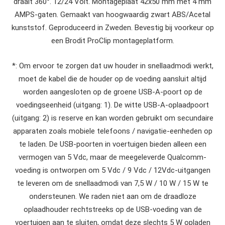
draait 360°. 12/24 Volt. Montageplaat 42x50 mm met 4 mm
AMPS-gaten. Gemaakt van hoogwaardig zwart ABS/Acetal
kunststof. Geproduceerd in Zweden. Bevestig bij voorkeur op
een Brodit ProClip montageplatform.
*: Om ervoor te zorgen dat uw houder in snellaadmodi werkt,
moet de kabel die de houder op de voeding aansluit altijd
worden aangesloten op de groene USB-A-poort op de
voedingseenheid (uitgang: 1). De witte USB-A-oplaadpoort
(uitgang: 2) is reserve en kan worden gebruikt om secundaire
apparaten zoals mobiele telefoons / navigatie-eenheden op
te laden. De USB-poorten in voertuigen bieden alleen een
vermogen van 5 Vdc, maar de meegeleverde Qualcomm-
voeding is ontworpen om 5 Vdc / 9 Vdc / 12Vdc-uitgangen
te leveren om de snellaadmodi van 7,5 W / 10 W / 15 W te
ondersteunen. We raden niet aan om de draadloze
oplaadhouder rechtstreeks op de USB-voeding van de
voertuigen aan te sluiten, omdat deze slechts 5 W opladen