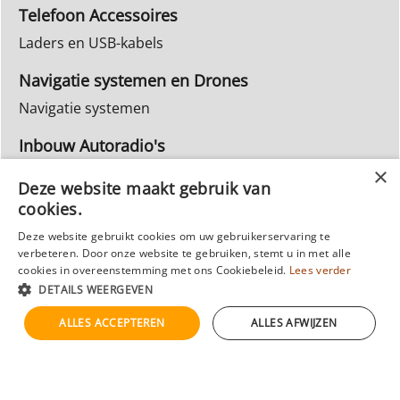
Telefoon Accessoires
Laders en USB-kabels
Navigatie systemen en Drones
Navigatie systemen
Inbouw Autoradio's
Info Webwinkel
Deze website maakt gebruik van
Ruilen & Retourneren
cookies.
Privacy
Deze website gebruikt cookies om uw gebruikerservaring te
verbeteren. Door onze website te gebruiken, stemt u in met alle
Reparatie
cookies in overeenstemming met ons Cookiebeleid.
Lees verder
DETAILS WEERGEVEN
ALLES ACCEPTEREN
ALLES AFWIJZEN
Webwinkel gemaakt met
ShopFactory webwinkel
software.