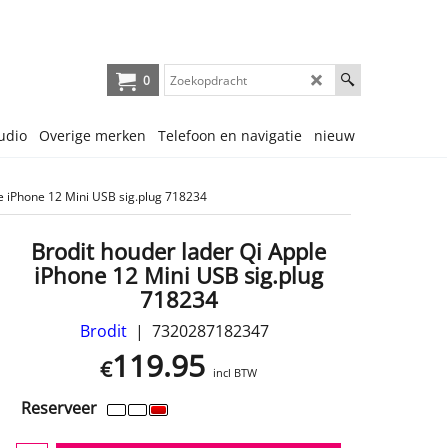
0
udio
Overige merken
Telefoon en navigatie
nieuw
e iPhone 12 Mini USB sig.plug 718234
Brodit houder lader Qi Apple
iPhone 12 Mini USB sig.plug
718234
Brodit
7320287182347
119.95
€
incl BTW
Reserveer