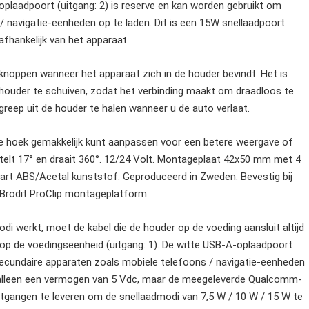
oplaadpoort (uitgang: 2) is reserve en kan worden gebruikt om
 navigatie-eenheden op te laden. Dit is een 15W snellaadpoort.
afhankelijk van het apparaat.
 knoppen wanneer het apparaat zich in de houder bevindt. Het is
e houder te schuiven, zodat het verbinding maakt om draadloos te
reep uit de houder te halen wanneer u de auto verlaat.
 de hoek gemakkelijk kunt aanpassen voor een betere weergave of
elt 17° en draait 360°. 12/24 Volt. Montageplaat 42x50 mm met 4
 ABS/Acetal kunststof. Geproduceerd in Zweden. Bevestig bij
Brodit ProClip montageplatform.
di werkt, moet de kabel die de houder op de voeding aansluit altijd
p de voedingseenheid (uitgang: 1). De witte USB-A-oplaadpoort
 secundaire apparaten zoals mobiele telefoons / navigatie-eenheden
n alleen een vermogen van 5 Vdc, maar de meegeleverde Qualcomm-
tgangen te leveren om de snellaadmodi van 7,5 W / 10 W / 15 W te