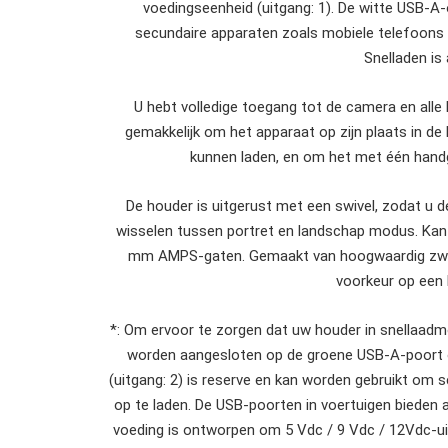
voedingseenheid (uitgang: 1). De witte USB-A-
secundaire apparaten zoals mobiele telefoons /
Snelladen is 
U hebt volledige toegang tot de camera en alle
gemakkelijk om het apparaat op zijn plaats in d
kunnen laden, en om het met één handg
De houder is uitgerust met een swivel, zodat u
wisselen tussen portret en landschap modus. Kant
mm AMPS-gaten. Gemaakt van hoogwaardig zwart
voorkeur op een 
*: Om ervoor te zorgen dat uw houder in snellaadmo
worden aangesloten op de groene USB-A-poort o
(uitgang: 2) is reserve en kan worden gebruikt om
op te laden. De USB-poorten in voertuigen biede
voeding is ontworpen om 5 Vdc / 9 Vdc / 12Vdc-ui