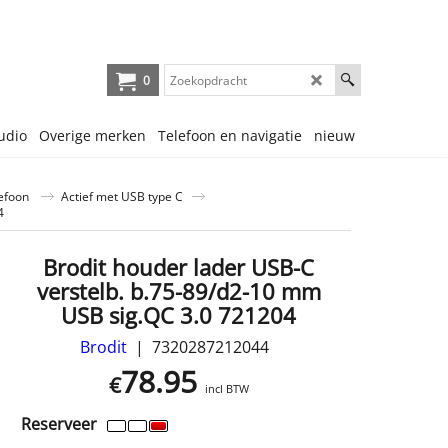
0
udio
Overige merken
Telefoon en navigatie
nieuw
lefoon
Actief met USB type C
4
Brodit houder lader USB-C
verstelb. b.75-89/d2-10 mm
USB sig.QC 3.0 721204
Brodit
7320287212044
78.95
€
incl BTW
Reserveer