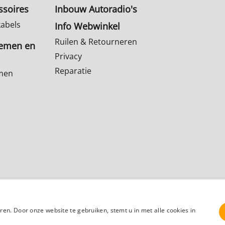
ssoires
Inbouw Autoradio's
kabels
Info Webwinkel
Ruilen & Retourneren
temen en
Privacy
Reparatie
emen
Klantenservice
Contact
Winkelmandje
en. Door onze website te gebruiken, stemt u in met alle cookies in
Webwinkel gemaakt met
ShopFactory webwinkel
software.