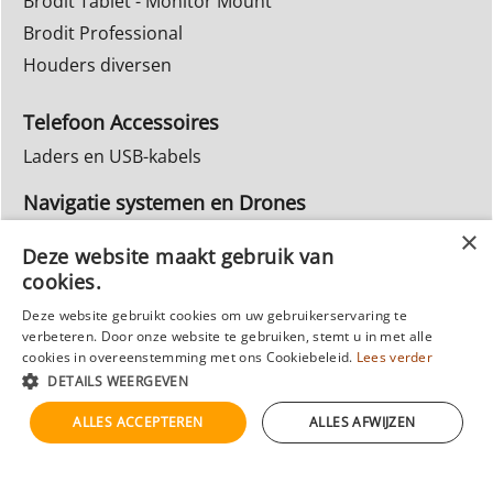
Brodit Tablet - Monitor Mount
Brodit Professional
Houders diversen
Telefoon Accessoires
Laders en USB-kabels
Navigatie systemen en Drones
Navigatie systemen
Deze website maakt gebruik van
cookies.
Inbouw Autoradio's
Deze website gebruikt cookies om uw gebruikerservaring te
Info Webwinkel
verbeteren. Door onze website te gebruiken, stemt u in met alle
Ruilen & Retourneren
cookies in overeenstemming met ons Cookiebeleid.
Lees verder
DETAILS WEERGEVEN
Privacy
Reparatie
ALLES ACCEPTEREN
ALLES AFWIJZEN