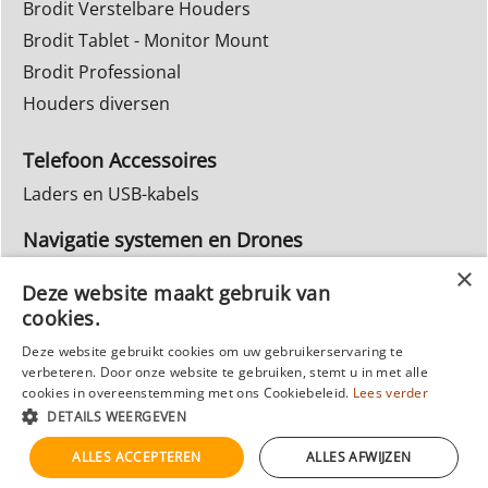
Brodit Verstelbare Houders
Brodit Tablet - Monitor Mount
Brodit Professional
Houders diversen
Telefoon Accessoires
Laders en USB-kabels
Navigatie systemen en Drones
Navigatie systemen
Deze website maakt gebruik van
cookies.
Inbouw Autoradio's
Deze website gebruikt cookies om uw gebruikerservaring te
Info Webwinkel
verbeteren. Door onze website te gebruiken, stemt u in met alle
Ruilen & Retourneren
cookies in overeenstemming met ons Cookiebeleid.
Lees verder
DETAILS WEERGEVEN
Privacy
Reparatie
ALLES ACCEPTEREN
ALLES AFWIJZEN