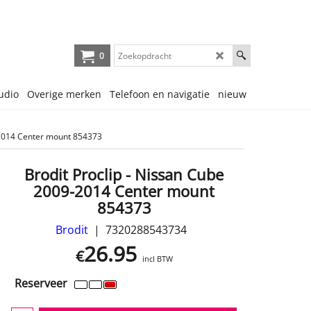
0
udio
Overige merken
Telefoon en navigatie
nieuw
-2014 Center mount 854373
Brodit Proclip - Nissan Cube
2009-2014 Center mount
854373
Brodit
7320288543734
26.95
€
incl BTW
Reserveer