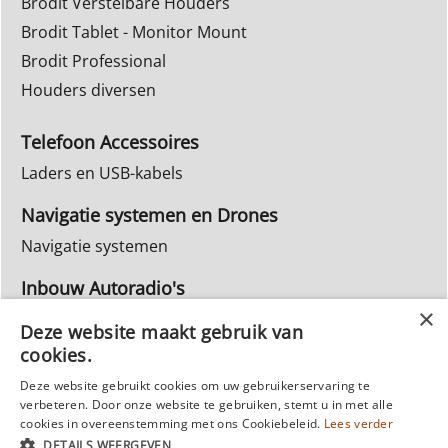
Brodit Verstelbare Houders
Brodit Tablet - Monitor Mount
Brodit Professional
Houders diversen
Telefoon Accessoires
Laders en USB-kabels
Navigatie systemen en Drones
Navigatie systemen
Inbouw Autoradio's
Info Webwinkel
Deze website maakt gebruik van
Ruilen & Retourneren
cookies.
Privacy
Deze website gebruikt cookies om uw gebruikerservaring te
verbeteren. Door onze website te gebruiken, stemt u in met alle
Reparatie
cookies in overeenstemming met ons Cookiebeleid.
Lees verder
DETAILS WEERGEVEN