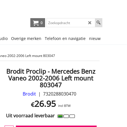
0
udio
Overige merken
Telefoon en navigatie
nieuw
Vaneo 2002-2006 Left mount 803047
Brodit Proclip - Mercedes Benz
Vaneo 2002-2006 Left mount
803047
Brodit
7320288030470
26.95
€
incl BTW
Uit voorraad leverbaar