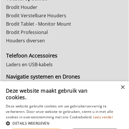
Brodit Houder
Brodit Verstelbare Houders
Brodit Tablet - Monitor Mount
Brodit Professional
Houders diversen
Telefoon Accessoires
Laders en USB-kabels
Navigatie systemen en Drones
Navigatie systemen
Deze website maakt gebruik van
cookies.
Inbouw Autoradio's
Deze website gebruikt cookies om uw gebruikerservaring te
Info Webwinkel
verbeteren. Door onze website te gebruiken, stemt u in met alle
Ruilen & Retourneren
cookies in overeenstemming met ons Cookiebeleid.
Lees verder
DETAILS WEERGEVEN
Privacy