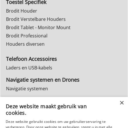
Toestel Specifiek
Brodit Houder
Brodit Verstelbare Houders
Brodit Tablet - Monitor Mount
Brodit Professional
Houders diversen
Telefoon Accessoires
Laders en USB-kabels
Navigatie systemen en Drones
Navigatie systemen
Inbouw Autoradio's
Deze website maakt gebruik van
Info Webwinkel
cookies.
Ruilen & Retourneren
Deze website gebruikt cookies om uw gebruikerservaring te
Privacy
verbeteren. Door onze website te gebruiken, stemt u in met alle