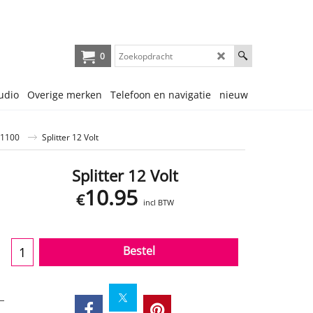
0
udio
Overige merken
Telefoon en navigatie
nieuw
1100
Splitter 12 Volt
Splitter 12 Volt
10.95
€
incl BTW
Bestel