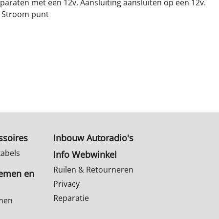
araten met een 12v. Aansluiting aansluiten op een 12v.
Stroom punt
ssoires
Inbouw Autoradio's
kabels
Info Webwinkel
Ruilen & Retourneren
temen en
Privacy
Reparatie
emen