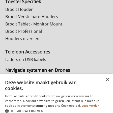
Toestel Specifiek
Brodit Houder
Brodit Verstelbare Houders
Brodit Tablet - Monitor Mount
Brodit Professional
Houders diversen
Telefoon Accessoires
Laders en USB-kabels
Navigatie systemen en Drones
Navigatie systemen
Deze website maakt gebruik van
cookies.
Inbouw Autoradio's
Deze website gebruikt cookies om uw gebruikerservaring te
Info Webwinkel
verbeteren. Door onze website te gebruiken, stemt u in met alle
Ruilen & Retourneren
cookies in overeenstemming met ons Cookiebeleid.
Lees verder
DETAILS WEERGEVEN
Privacy