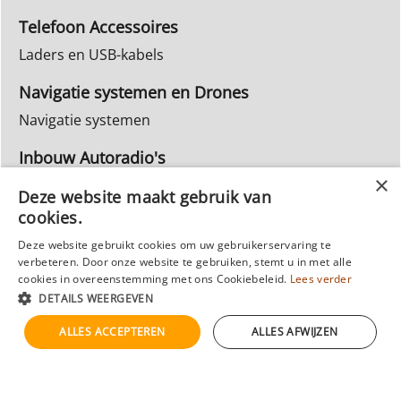
Telefoon Accessoires
Laders en USB-kabels
Navigatie systemen en Drones
Navigatie systemen
Inbouw Autoradio's
Info Webwinkel
Deze website maakt gebruik van
Ruilen & Retourneren
cookies.
Privacy
Deze website gebruikt cookies om uw gebruikerservaring te
verbeteren. Door onze website te gebruiken, stemt u in met alle
Reparatie
cookies in overeenstemming met ons Cookiebeleid.
Lees verder
DETAILS WEERGEVEN
ALLES ACCEPTEREN
ALLES AFWIJZEN
Webwinkel gemaakt met
ShopFactory webwinkel
software.