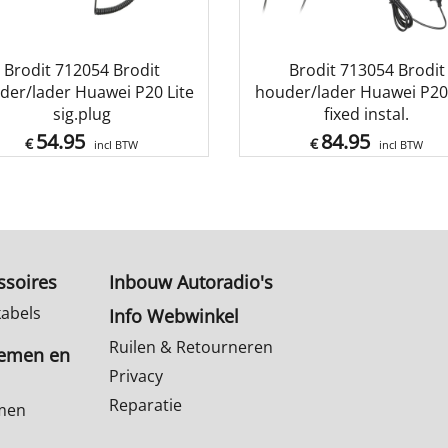
Brodit 712054 Brodit
Brodit 713054 Brodit
der/lader Huawei P20 Lite
houder/lader Huawei P20 
sig.plug
fixed instal.
54.95
84.95
€
€
incl BTW
incl BTW
ssoires
Inbouw Autoradio's
kabels
Info Webwinkel
Ruilen & Retourneren
temen en
Privacy
Reparatie
emen