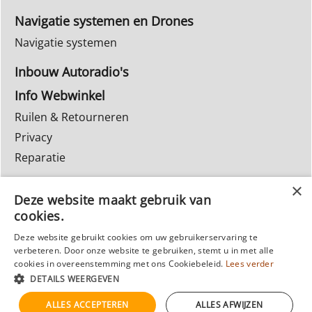
Navigatie systemen en Drones
Navigatie systemen
Inbouw Autoradio's
Info Webwinkel
Ruilen & Retourneren
Privacy
Reparatie
Deze website maakt gebruik van
cookies.
Deze website gebruikt cookies om uw gebruikerservaring te
verbeteren. Door onze website te gebruiken, stemt u in met alle
cookies in overeenstemming met ons Cookiebeleid.
Lees verder
Webwinkel gemaakt met
ShopFactory webwinkel
DETAILS WEERGEVEN
software.
ALLES ACCEPTEREN
ALLES AFWIJZEN