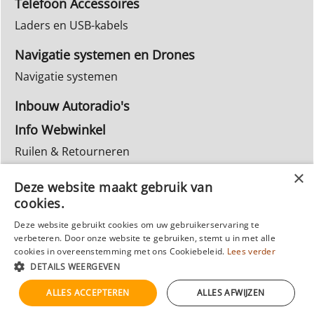
Telefoon Accessoires
Laders en USB-kabels
Navigatie systemen en Drones
Navigatie systemen
Inbouw Autoradio's
Info Webwinkel
Ruilen & Retourneren
Privacy
Deze website maakt gebruik van
Reparatie
cookies.
Deze website gebruikt cookies om uw gebruikerservaring te
verbeteren. Door onze website te gebruiken, stemt u in met alle
cookies in overeenstemming met ons Cookiebeleid.
Lees verder
DETAILS WEERGEVEN
ALLES ACCEPTEREN
ALLES AFWIJZEN
Webwinkel gemaakt met
ShopFactory webwinkel