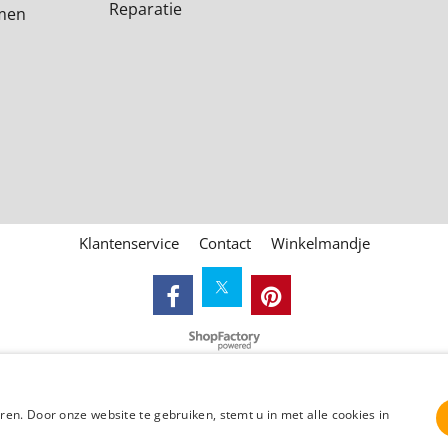
Reparatie
emen
Klantenservice
Contact
Winkelmandje
Webwinkel gemaakt met
ShopFactory webwinkel
software.
en. Door onze website te gebruiken, stemt u in met alle cookies in