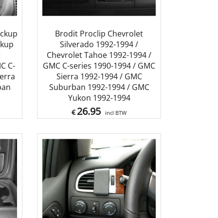
ickup
Brodit Proclip Chevrolet
ckup
Silverado 1992-1994 /
t
Chevrolet Tahoe 1992-1994 /
C C-
GMC C-series 1990-1994 / GMC
erra
Sierra 1992-1994 / GMC
ban
Suburban 1992-1994 / GMC
Yukon 1992-1994
26.95
€
incl BTW