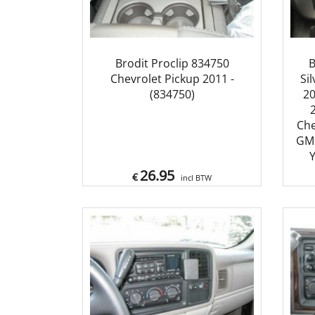
Brodit Proclip 834750
B
Chevrolet Pickup 2011 -
Si
(834750)
20
Che
GMC
Y
26.95
€
incl BTW