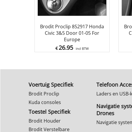
Brodit Proclip 852917 Honda
Bro
Civic 3&5 Door 01-05 For
C
Europe
26.95
€
incl BTW
Voertuig Specifiek
Telefoon Acce
Brodit Proclip
Laders en USB-
Kuda consoles
Navigatie sys
Toestel Specifiek
Drones
Brodit Houder
Navigatie syst
Brodit Verstelbare