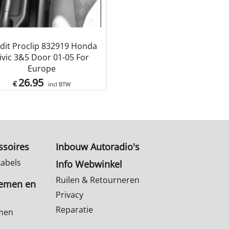
dit Proclip 832919 Honda
ivic 3&5 Door 01-05 For
Europe
26.95
€
incl BTW
ssoires
Inbouw Autoradio's
kabels
Info Webwinkel
Ruilen & Retourneren
temen en
Privacy
Reparatie
emen