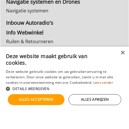
Navigatie systemen en Drones
Navigatie systemen
Inbouw Autoradio's
Info Webwinkel
Ruilen & Retourneren
Privacy
Deze website maakt gebruik van
Reparatie
cookies.
Deze website gebruikt cookies om uw gebruikerservaring te
verbeteren. Door onze website te gebruiken, stemt u in met alle
cookies in overeenstemming met ons Cookiebeleid.
Lees verder
DETAILS WEERGEVEN
ALLES ACCEPTEREN
ALLES AFWIJZEN
Webwinkel gemaakt met
ShopFactory webwinkel
software.