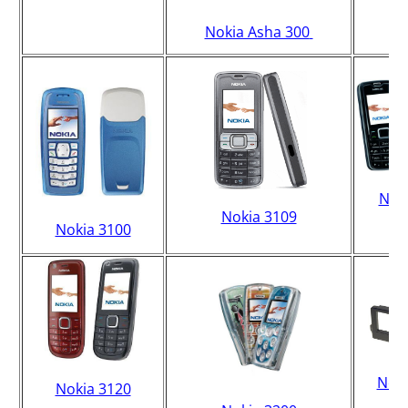
Nokia Asha 300
Nok
Nokia 3109
Nokia 3100
cl
Noki
Nokia 3120