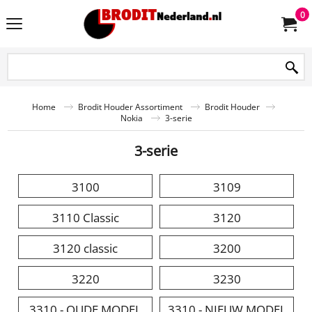
0
Home
Brodit Houder Assortiment
Brodit Houder
Nokia
3-serie
3-serie
3100
3109
3110 Classic
3120
3120 classic
3200
3220
3230
3310 - OUDE MODEL
3310 - NIEUW MODEL