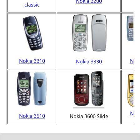
Nokia 3200
classic
Nokia 3310
Nok
Nokia 3330
Nok
Nokia 3510
Nokia 3600 Slide