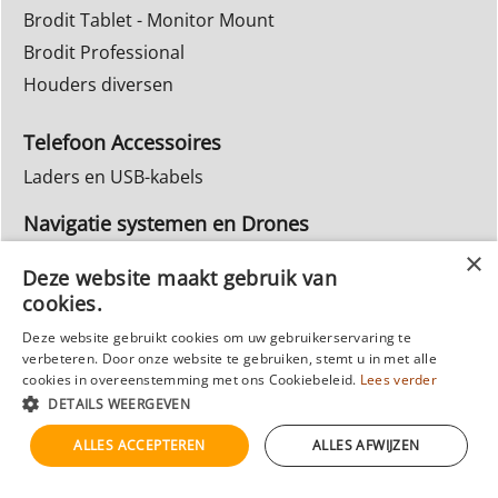
Brodit Tablet - Monitor Mount
Brodit Professional
Houders diversen
Telefoon Accessoires
Laders en USB-kabels
Navigatie systemen en Drones
Navigatie systemen
Deze website maakt gebruik van
cookies.
Inbouw Autoradio's
Deze website gebruikt cookies om uw gebruikerservaring te
Info Webwinkel
verbeteren. Door onze website te gebruiken, stemt u in met alle
Ruilen & Retourneren
cookies in overeenstemming met ons Cookiebeleid.
Lees verder
DETAILS WEERGEVEN
Privacy
Reparatie
ALLES ACCEPTEREN
ALLES AFWIJZEN